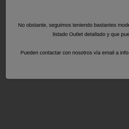
llar 
te pr
No obstante, seguimos teniendo bastantes mode
que a
listado Outlet detallado y que pu
hogar
Pueden contactar con nosotros vía email a in
chimen
cualqu
para 
Más..
vang
…