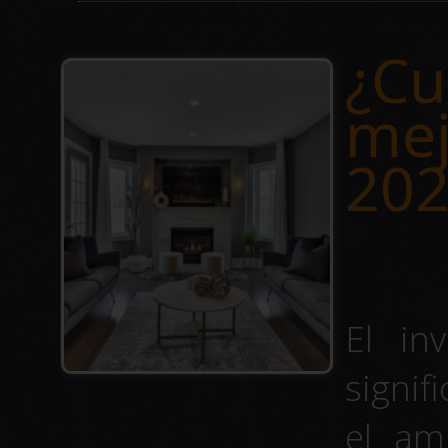
¿Cu
mej
202
El in
signif
el am