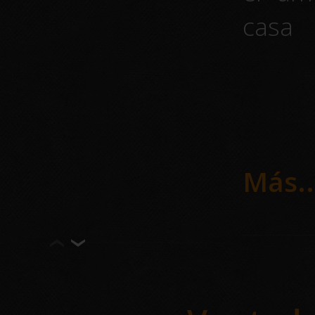
casa
desap
apues
estuf
frío d
Más..
Tu 
met