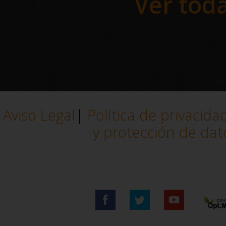
Ver toda
En AB
de 30
excl
Aviso Legal
|
Política de privacida
y protección de dat
comerc
estu
Conv
graci