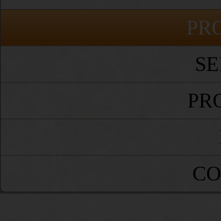
PR
SE
PR
CO