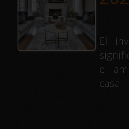
El in
signif
el am
casa
desap
apues
estuf