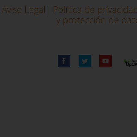
excl
Aviso Legal
|
Política de privacida
y protección de dat
comerc
estu
Conv
graci
uno d
Más..
La 