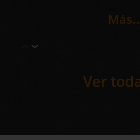
frío d
Más..
Tu 
met
Ver toda
En AB
de 30