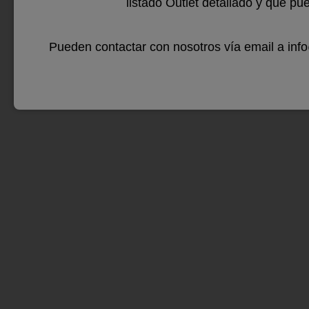
listado Outlet detallado y que pu
chimen
cualqu
Pueden contactar con nosotros vía email a in
para 
Más..
vang
…
Nov
sk