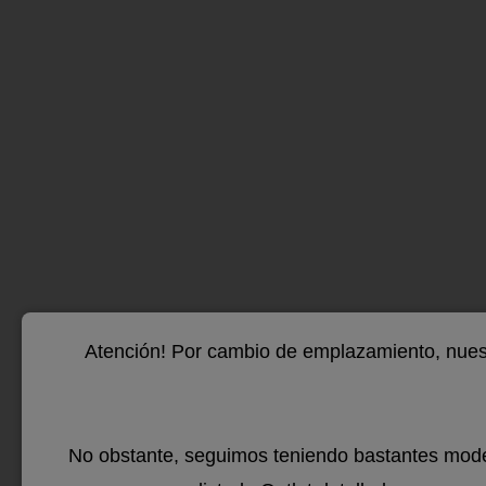
202
Xe
Si qu
llar 
te pr
Atención! Por cambio de emplazamiento, nuest
que a
hogar
No obstante, seguimos teniendo bastantes mode