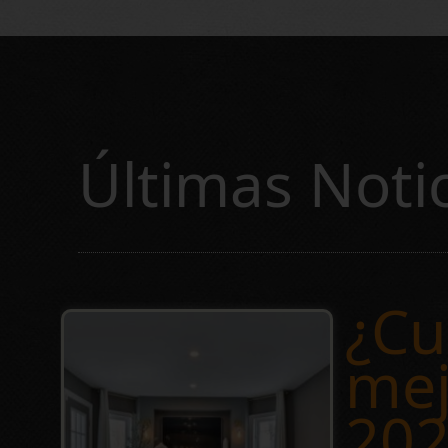
Últimas Noti
¿Cu
mej
202