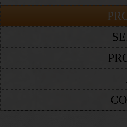
PR
SE
PR
CO