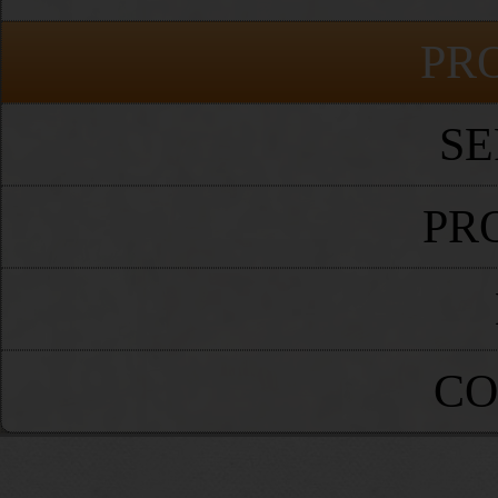
PR
SE
PR
CO