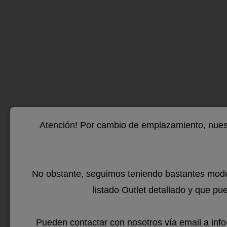
Vis
Abc X
en fa
que ti
Atención! Por cambio de emplazamiento, nuest
Puede
si
No obstante, seguimos teniendo bastantes mode
listado Outlet detallado y que pu
https
Pueden contactar con nosotros vía email a in