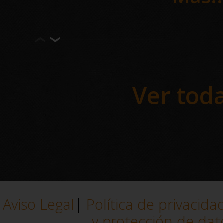
de los
Bar
int
Ver toda
Empre
la ve
estuf
Aviso Legal
|
Política de privacida
y protección de dat