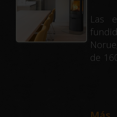
Las e
fundi
Norue
de 160
alcan
combat
nuest
nos co
Más..