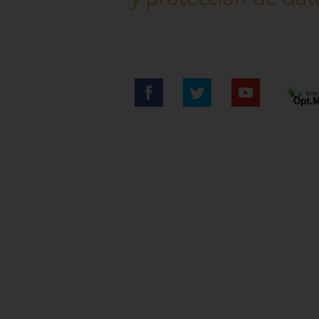
con m
reali
esmer
calid
siemp
Más..
client
Abc
en 