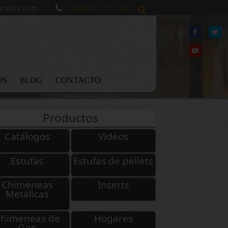
neies.com
(+34)669 78 97 42
Síguenos en:
OS
BLOG
CONTACTO
Productos
Catálogos
Vídeos
Estufas
Estufas de pellets
Chimeneas
Inserts
Metálicas
himeneas de
Hogares
Gas