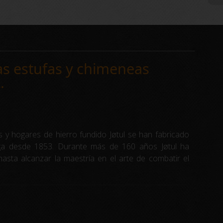
s estufas y chimeneas
.
s y hogares de hierro fundido Jøtul se han fabricado
a desde 1853. Durante más de 160 años Jøtul ha
hasta alcanzar la maestría en el arte de combatir el
tra historia y nuestra presencia a nivel mundial nos
en la elección favorita de los clientes que
…
oas de interior y exterior