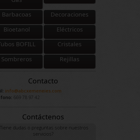
Barbacoas
Decoraciones
Bioetanol
Eléctricos
Tubos BOFILL
Cristales
Sombreros
Rejillas
Contacto
l:
info@abcxemeneies.com
éfono:
669 78 97 42
Contáctenos
¿Tiene dudas o preguntas sobre nuestros
servicios?