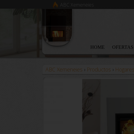
ABC Xemeneies
HOME
OFERTAS
ABC Xemeneies
›
Productos
›
Hogare