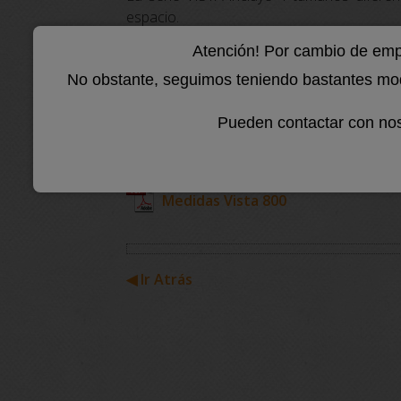
espacio.
Datos Técnicos
Atención! Por cambio de empl
No obstante, seguimos teniendo bastantes mode
Datos técnicos Vista 800
Pueden contactar con nos
Medidas Vista 800
Medidas Vista 800
◀ Ir Atrás