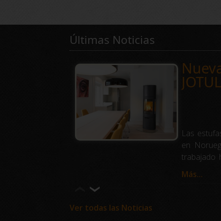
Últimas Noticias
Nueva
JOTUL
Las estufa
en Norueg
trabajado 
frío. Nues
Más...
convierten 
Barbac
Ver todas las Noticias