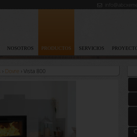
info@abcxeme
NOSOTROS
PRODUCTOS
SERVICIOS
PROYECT
s
›
Dovre
› Vista 800
C