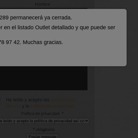
Nombre
ó 289 permanecerá ya cerrada.
Email
*
en el listado Outlet detallado y que puede ser
Teléfono
*
78 97 42. Muchas gracias.
Mensaje
*
He leído y acepto las
condiciones
de uso
y la
política de privacidad
Política de privacidad
*
*
obligatorio
Enviar mensaje