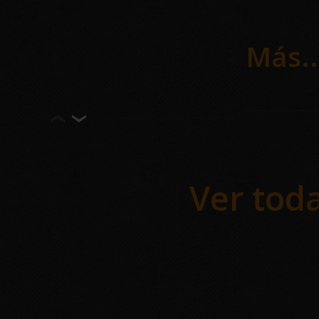
nuest
nos co
Más..
de los
Bar
int
Ver toda
Empre
la ve