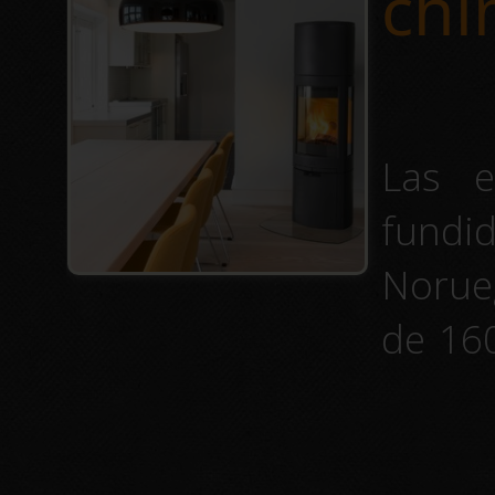
chi
Las e
fundi
Norue
de 160
alcan
combat