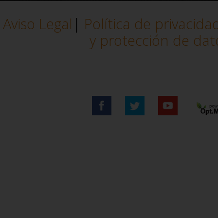
estuf
Aviso Legal
|
Política de privacida
y protección de dat
con m
reali
esmer
calid
siemp
Más..
client
Abc