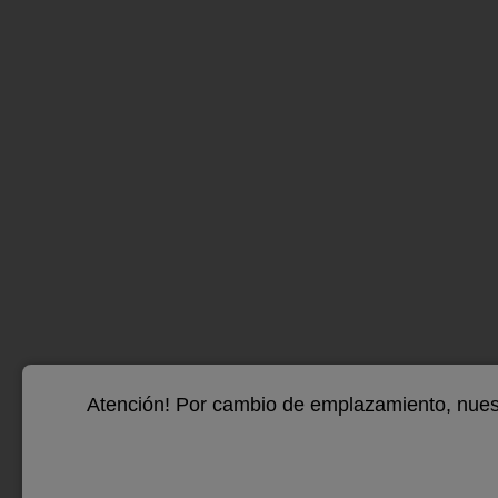
https
Xemen
Más..
Ch
Bar
Atención! Por cambio de emplazamiento, nuest