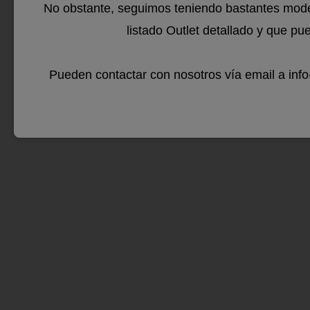
No obstante, seguimos teniendo bastantes mode
ABC X
listado Outlet detallado y que pu
una g
Pueden contactar con nosotros vía email a in
dedica
Si lo
confo
más pr
eso e
Más..