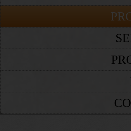
PR
SE
PR
CO